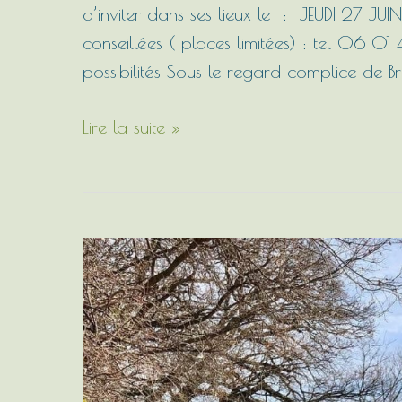
d’inviter dans ses lieux le : JEUDI 27 
conseillées ( places limitées) : tel 06 01
possibilités Sous le regard complice de B
Lire la suite »
Balades
en
compagnie
des
anes