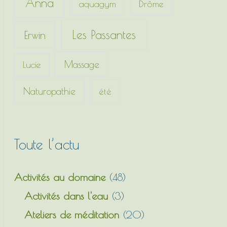
Anna
c
aquagym
Drôme
h
Les Passantes
Erwin
e
r
Massage
Lucie
:
Naturopathie
été
Toute l’actu
Activités au domaine
(48)
Activités dans l'eau
(3)
Ateliers de méditation
(20)