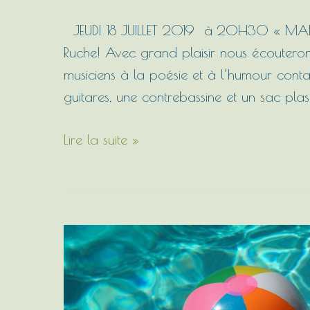
semaine
au
JEUDI 18 JUILLET 2019 à 20H30 « MAM
domaine
Ruche! Avec grand plaisir nous écoutero
de
musiciens à la poésie et à l’humour cont
la
guitares, une contrebassine et un sac plas
ruche
Lire la suite »
:
concert
!!!
L’été
2019
au
Domaine