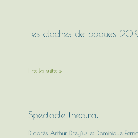
Les cloches de paques 201
Les
cloches
de
paques
Lire la suite »
2019
…
Spectacle theatral…
Spectacle
theatral…
D’après Arthur Dreyfus et Dominique Fer