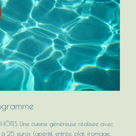
rogramme
ÔTES Une cuisine généreuse réalisée avec
à 25 euros (apéritif, entrée, plat, fromage,