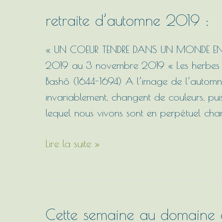
retraite d’automne 2019 :
retraite
d’automne
2019
« UN COEUR TENDRE DANS UN MONDE EN 
:
2019 au 3 novembre 2019 « Les herbes 
Bashô (1644-1694) A l’image de l’automne,
invariablement, changent de couleurs, pui
lequel nous vivons sont en perpétuel chan
Lire la suite »
Cette semaine au domaine de
Cette