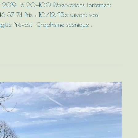
JUIN 2019 à 20H00 Réservations fortement
 46 37 74 Prix : 10/12/15e suivant vos
rigitte Prévost Graphisme scénique :