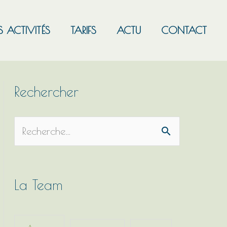
S ACTIVITÉS
TARIFS
ACTU
CONTACT
Rechercher
R
e
c
h
La Team
e
r