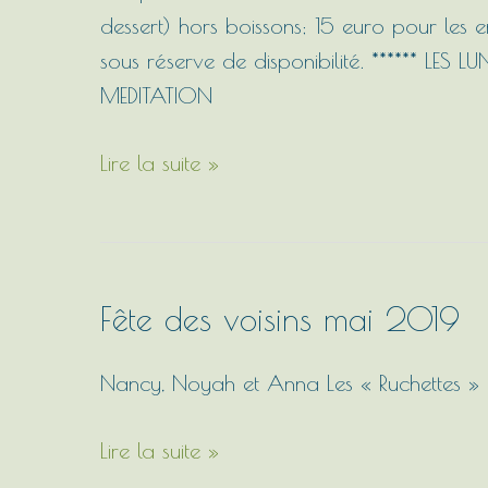
dessert) hors boissons; 15 euro pour les e
sous réserve de disponibilité. ****** L
MEDITATION
Lire la suite »
Fête des voisins mai 2019
Fête
des
voisins
Nancy, Noyah et Anna Les « Ruchettes » d
mai
Lire la suite »
2019