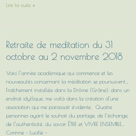
Lire la suite »
Retraite
Retraite de meditation du 31
de
octobre au 2 novembre 2018
meditation
du
Voici l’année académique qui commence et les
31
nouveautés concernant la méditation se poursuivent…
octobre
Fraîchement installée dans la Drôme (Grâne), dans un
au
endroit idyllique, me voilà dans la création d’une
2
association qui me paraissait évidente. Quatre
novembre
personnes ayant le souhait du partage, de l’échange,
2018
de l’authenticité, du savoir ÊTRE et VIVRE ENSEMBLE…
Corinne – Lucille –