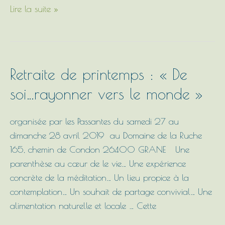
Lire la suite »
Retraite
Retraite de printemps : « De
de
soi…rayonner vers le monde »
printemps
:
organisée par les Passantes du samedi 27 au
« De
dimanche 28 avril 2019 au Domaine de la Ruche
soi…
165, chemin de Condon 26400 GRANE Une
rayonner
parenthèse au cœur de le vie… Une expérience
vers
concrète de la méditation… Un lieu propice à la
le
contemplation… Un souhait de partage convivial… Une
monde »
alimentation naturelle et locale … Cette