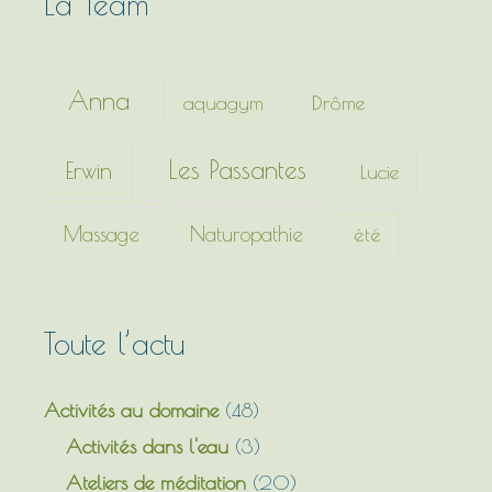
La Team
e
r
c
Anna
aquagym
Drôme
h
e
Les Passantes
Erwin
Lucie
r
Massage
Naturopathie
été
:
Toute l’actu
Activités au domaine
(48)
Activités dans l'eau
(3)
Ateliers de méditation
(20)