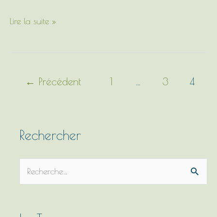
Lire la suite »
←
Précédent
1
…
3
4
Rechercher
R
e
c
h