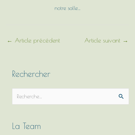
notre salle…
←
Article précédent
Article suivant
→
Rechercher
R
e
c
h
La Team
e