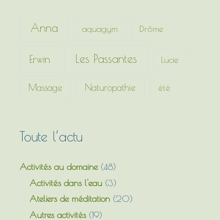
r
c
Anna
aquagym
Drôme
h
e
Les Passantes
Erwin
Lucie
r
Massage
Naturopathie
été
:
Toute l’actu
Activités au domaine
(48)
Activités dans l'eau
(3)
Ateliers de méditation
(20)
Autres activités
(19)