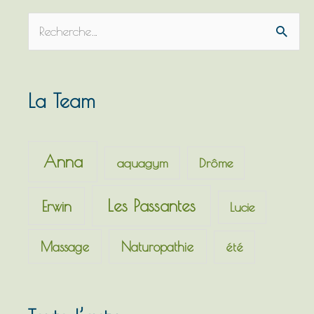
R
e
c
h
La Team
e
r
c
Anna
aquagym
Drôme
h
e
Les Passantes
Erwin
Lucie
r
Massage
Naturopathie
été
: