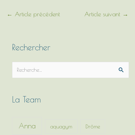
←
Article précédent
Article suivant
→
Rechercher
R
e
c
h
La Team
e
r
c
Anna
aquagym
Drôme
h