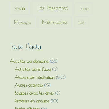
e
Les Passantes
Erwin
Lucie
r
Massage
Naturopathie
été
:
Toute l’actu
Activités au domaine
(48)
Activités dans l'eau
(3)
Ateliers de méditation
(20)
Autres activités
(19)
Balades avec les ânes
(3)
Retraites en groupe
(10)
Tables d'hôtes
(6)