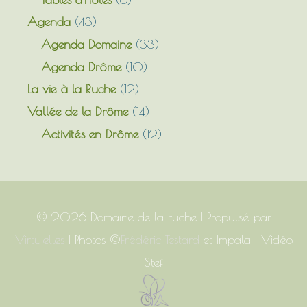
Agenda
(43)
Agenda Domaine
(33)
Agenda Drôme
(10)
La vie à la Ruche
(12)
Vallée de la Drôme
(14)
Activités en Drôme
(12)
© 2026
Domaine de la ruche
| Propulsé par
Virtu'elles
| Photos ©
Frédéric Testard
et Impala | Vidéo
Stef