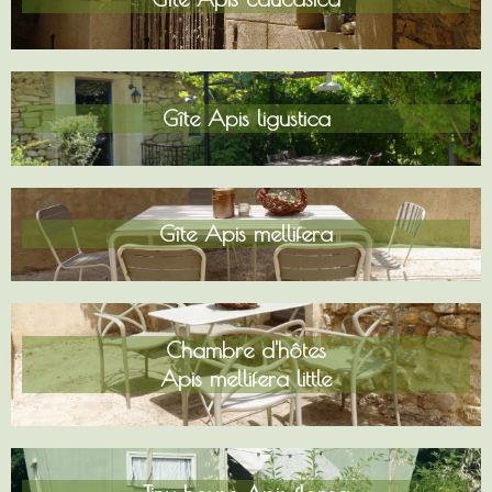
Gîte Apis ligustica
Gîte Apis mellifera
Chambre d'hôtes
Apis mellifera little