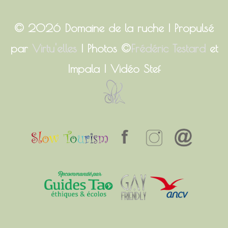
© 2026
Domaine de la ruche
| Propulsé
par
Virtu'elles
| Photos ©
Frédéric Testard
et
Impala | Vidéo Stef