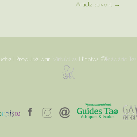
Article suivant
→
uche
| Propulsé par
Virtu'elles
| Photos ©
Frédéric Tes