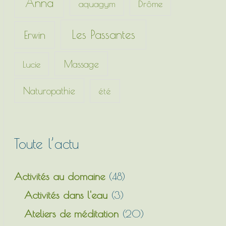
Anna
c
aquagym
Drôme
h
Les Passantes
Erwin
e
r
Massage
Lucie
:
Naturopathie
été
Toute l’actu
Activités au domaine
(48)
Activités dans l'eau
(3)
Ateliers de méditation
(20)