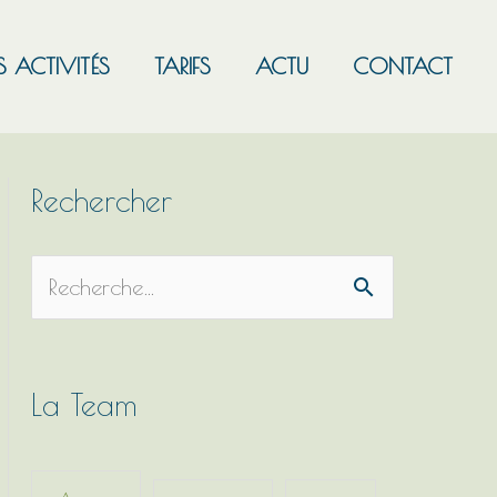
S ACTIVITÉS
TARIFS
ACTU
CONTACT
Rechercher
R
e
c
h
La Team
e
r