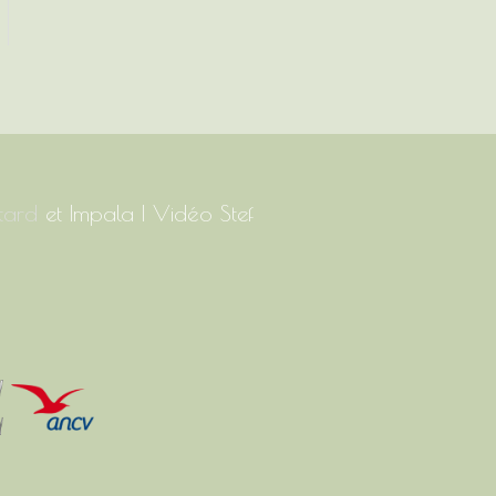
tard
et Impala | Vidéo Stef