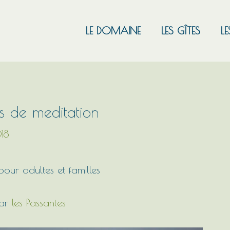
LE DOMAINE
LES GÎTES
LE
s de meditation
18
pour adultes et familles
par
les Passantes