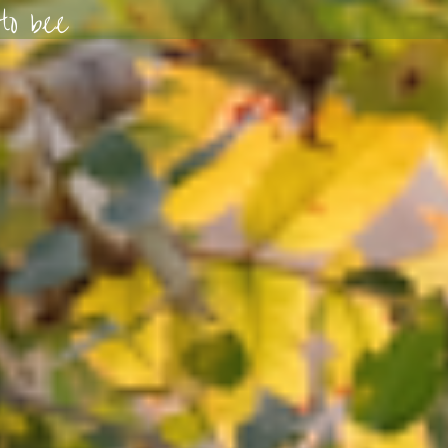
to bee