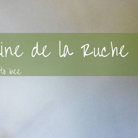
ine de la Ruche
to bee