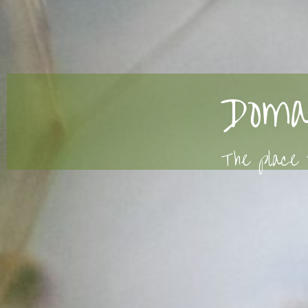
Doma
The place 