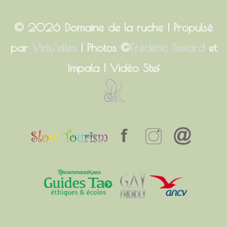
© 2026
Domaine de la ruche
| Propulsé
par
Virtu'elles
| Photos ©
Frédéric Testard
et
Impala | Vidéo Stef