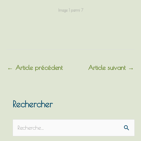
Image 1 parmi 7
←
Article précédent
Article suivant
→
Rechercher
R
e