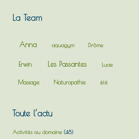
c
h
La Team
e
r
c
Anna
aquagym
Drôme
h
e
Les Passantes
Erwin
Lucie
r
Massage
Naturopathie
été
:
Toute l’actu
Activités au domaine
(48)