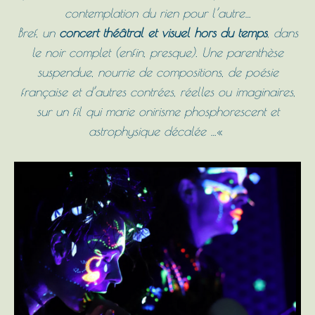
contemplation du rien pour l’autre…
Bref, un
concert théâtral et visuel hors du temps
, dans
le noir complet (enfin, presque). Une parenthèse
suspendue, nourrie de compositions, de poésie
française et d’autres contrées, réelles ou imaginaires,
sur un fil qui marie onirisme phosphorescent et
astrophysique décalée …
«