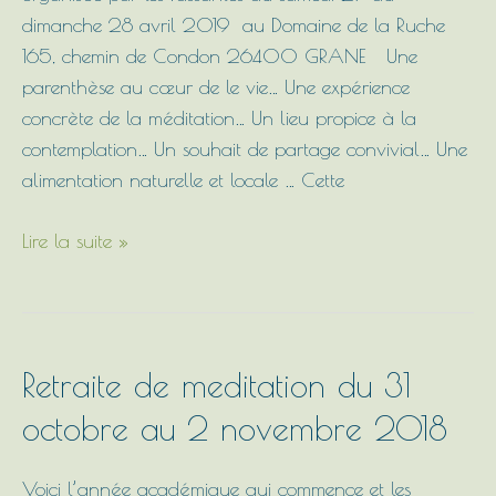
« De
dimanche 28 avril 2019 au Domaine de la Ruche
soi…
165, chemin de Condon 26400 GRANE Une
rayonner
parenthèse au cœur de le vie… Une expérience
vers
concrète de la méditation… Un lieu propice à la
le
contemplation… Un souhait de partage convivial… Une
monde »
alimentation naturelle et locale … Cette
Lire la suite »
Retraite
Retraite de meditation du 31
de
octobre au 2 novembre 2018
meditation
du
Voici l’année académique qui commence et les