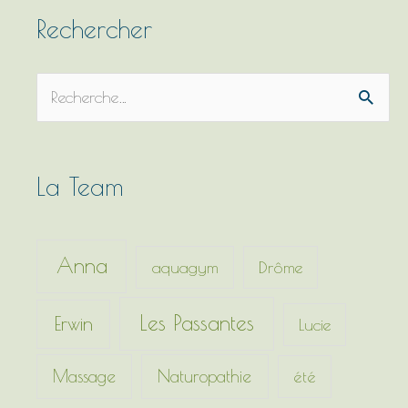
Rechercher
R
e
c
h
La Team
e
r
c
Anna
aquagym
Drôme
h
e
Les Passantes
Erwin
Lucie
r
Massage
Naturopathie
été
: