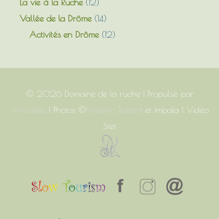
La vie à la Ruche
(12)
Vallée de la Drôme
(14)
Activités en Drôme
(12)
© 2026
Domaine de la ruche
| Propulsé par
Virtu'elles
| Photos ©
Frédéric Testard
et Impala | Vidéo
Stef