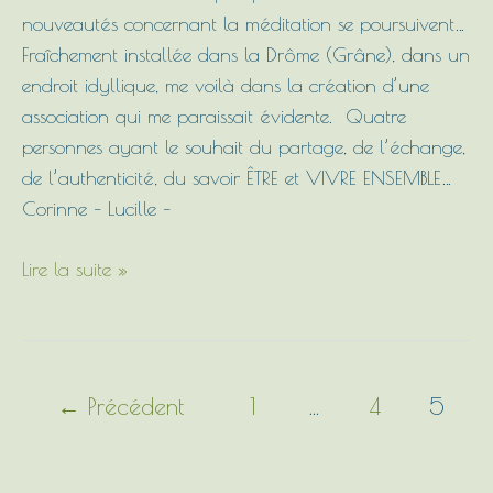
31
nouveautés concernant la méditation se poursuivent…
octobre
Fraîchement installée dans la Drôme (Grâne), dans un
au
endroit idyllique, me voilà dans la création d’une
2
association qui me paraissait évidente. Quatre
novembre
personnes ayant le souhait du partage, de l’échange,
2018
de l’authenticité, du savoir ÊTRE et VIVRE ENSEMBLE…
Corinne – Lucille –
Lire la suite »
←
Précédent
1
…
4
5