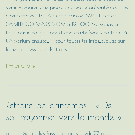
Domaine…
venir savourer une pièce de théatre présentée par les
Compagnies Les AlexandrAins et SWEET nanah.
SAMEDI 30 MARS 2019 à 19H00 Bienvenus à
tous…participation libre et consciente Repas partagé à
l’Alvarium ensuite… pour toutes les infos..cliquez sur
le lien ci-dessous : Portraits […]
Lire la suite »
Retraite
Retraite de printemps : « De
de
soi…rayonner vers le monde »
printemps
:
organisée par les Passantes du samedi 27 au