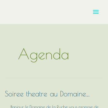
Aller
Men
au
contenu
princ
Agenda
Soiree
Soiree theatre au Domaine…
theatre
au
Bonjour, le Domaine de la Ruche vous propose de