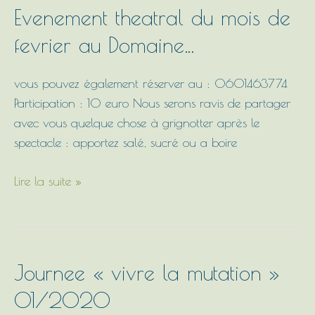
Evenement
Evenement theatral du mois de
theatral
fevrier au Domaine…
du
mois
vous pouvez également réserver au : 0601463774
de
Participation : 10 euro Nous serons ravis de partager
fevrier
avec vous quelque chose à grignotter après le
au
spectacle : apportez salé, sucré ou a boire
Domaine…
Lire la suite »
Journee
Journee « vivre la mutation »
« vivre
01/2020
la