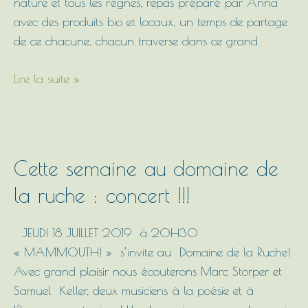
nature et tous les règnes, repas préparé par Anna
avec des produits bio et locaux, un temps de partage
de ce chacune, chacun traverse dans ce grand
Lire la suite »
Cette
Cette semaine au domaine de
semaine
la ruche : concert !!!
au
domaine
JEUDI 18 JUILLET 2019 à 20H30
de
« MAMMOUTH! » s’invite au Domaine de la Ruche!
la
Avec grand plaisir nous écouterons Marc Storper et
ruche
Samuel Keller, deux musiciens à la poésie et à
: