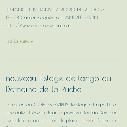
mutation »
DIMANCHE 19 JANVIER 2020 DE 9H00 à
01/2020
17H00 accompagnée par ANDREE HERBIN :
http://www.andreeherbin.com
Lire la suite »
nouveau
nouveau ! stage de tango au
!
Domaine de la Ruche
stage
de
En raison du CORONAVIRUS, le stage est reporté à
tango
une date ultérieure Pour la première fois au Domaine
au
de la Ruche, nous aurons le plaisir d’inviter Daniela et
Domaine