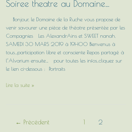
Soiree
Soiree theatre au Domaine…
theatre
au
Bonjour, le Domaine de la Ruche vous propose de
Domaine…
venir savourer une pièce de théatre présentée par les
Compagnies Les AlexandrAins et SWEET nanah.
SAMEDI 30 MARS 2019 à 19H00 Bienvenus à
tous…participation libre et consciente Repas partagé à
l’Alvarium ensuite… pour toutes les infos..cliquez sur
le lien ci-dessous : Portraits
Lire la suite »
←
Précédent
1
2