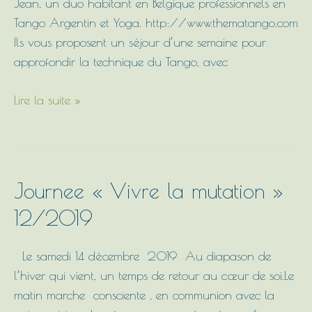
Jean, un duo habitant en Belgique professionnels en
de
Tango Argentin et Yoga. http://www.thematango.com
la
Ils vous proposent un séjour d’une semaine pour
Ruche
approfondir la technique du Tango, avec
Lire la suite »
Journee
Journee « Vivre la mutation »
« Vivre
12/2019
la
mutation »
Le samedi 14 décembre 2019 Au diapason de
12/2019
l’hiver qui vient, un temps de retour au cœur de soi.Le
matin marche consciente , en communion avec la