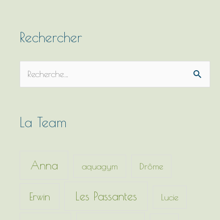
Rechercher
R
e
c
h
La Team
e
r
c
Anna
aquagym
Drôme
h
e
Les Passantes
Erwin
Lucie
r