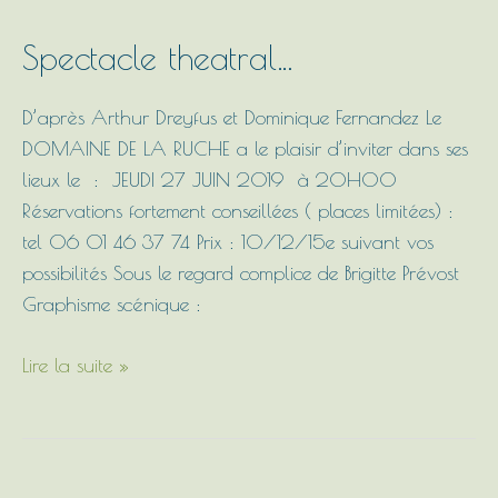
Spectacle
Spectacle theatral…
theatral…
D’après Arthur Dreyfus et Dominique Fernandez Le
DOMAINE DE LA RUCHE a le plaisir d’inviter dans ses
lieux le : JEUDI 27 JUIN 2019 à 20H00
Réservations fortement conseillées ( places limitées) :
tel 06 01 46 37 74 Prix : 10/12/15e suivant vos
possibilités Sous le regard complice de Brigitte Prévost
Graphisme scénique :
Lire la suite »