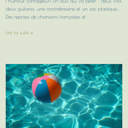
l’humour contagieux! Un duo qui va peser : deux voix,
concert
deux guitares, une contrebassine et un sac plastique…
!!!
Des reprises de chansons françaises et
Lire la suite »
L’été
2019
au
Domaine
|
Programme