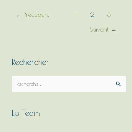
←
Précédent
1
2
3
Suivant
→
Rechercher
R
e
c
h
La Team
e
r