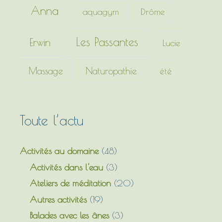
c
Anna
aquagym
Drôme
h
e
Les Passantes
Erwin
Lucie
r
Massage
Naturopathie
été
:
Toute l’actu
Activités au domaine
(48)
Activités dans l'eau
(3)
Ateliers de méditation
(20)
Autres activités
(19)
Balades avec les ânes
(3)