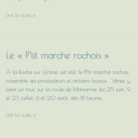
Lire la suite »
Le
Le « P’tit marche rochois »
« P’tit
marche
À la Roche sur Grâne, cet été, le P’tit marché rochois
rochois »
rassemble ses producteurs et artisans locaux. Venez y
faire un tour, sur la route de Marsanne, les 25 juin, 9
et 23 juillet, 6 et 20 août, dès 18 heures.
Lire la suite »