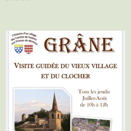
Grâne
:
Visite
guidée
du
vieux
village
et
du
clocher
|
2021