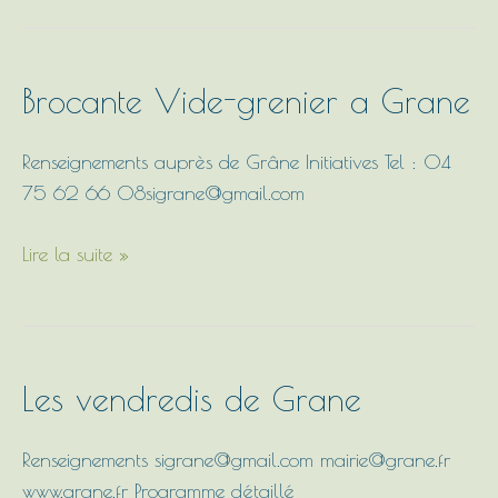
Brocante
Brocante Vide-grenier a Grane
Vide-
grenier
Renseignements auprès de Grâne Initiatives Tel : 04
a
75 62 66 08sigrane@gmail.com
Grane
Lire la suite »
Les
Les vendredis de Grane
vendredis
de
Renseignements sigrane@gmail.com mairie@grane.fr
Grane
www.grane.fr Programme détaillé