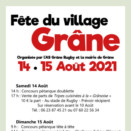
Fête
du
village
de
Grane
|
2021