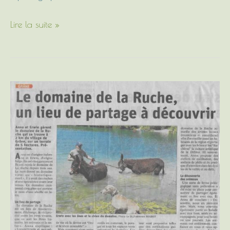
Lire la suite »
On
parle
de
nous
dans
la
presse
!